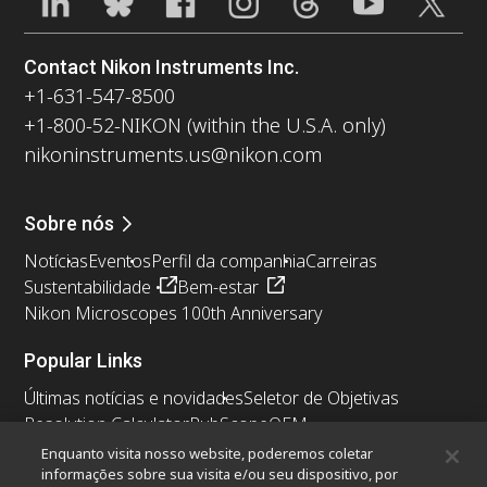
Contact Nikon Instruments Inc.
+1-631-547-8500
+1-800-52-NIKON (within the U.S.A. only)
nikoninstruments.us@nikon.com
Sobre nós
Notícias
Eventos
Perfil da companhia
Carreiras
Sustentabilidade
Bem-estar
Nikon Microscopes 100th Anniversary
Popular Links
Últimas notícias e novidades
Seletor de Objetivas
Resolution Calculator
PubScope
OEM
Nikon Small World
MicroscopyU
Enquanto visita nosso website, poderemos coletar
informações sobre sua visita e/ou seu dispositivo, por