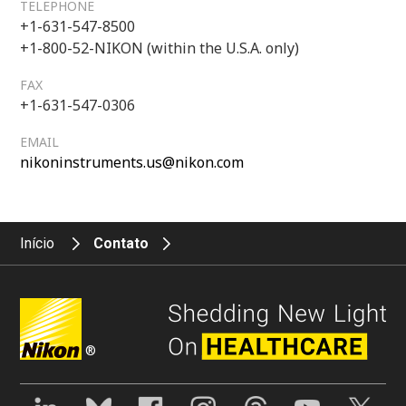
TELEPHONE
+1-631-547-8500
+1-800-52-NIKON (within the U.S.A. only)
FAX
+1-631-547-0306
EMAIL
nikoninstruments.us@nikon.com
Início
Contato
®