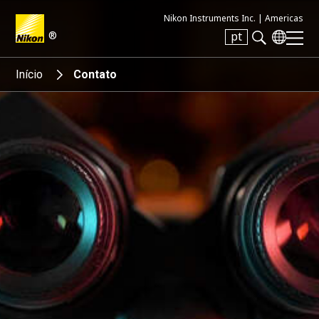
Nikon Instruments Inc. |
Americas
®
pt
Search keyword(s)
Início
Contato