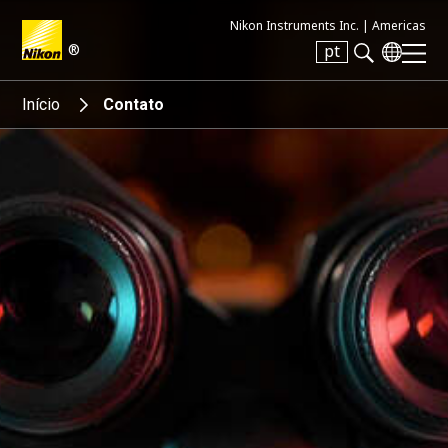
Nikon Instruments Inc. |
Americas
®
pt
Search keyword(s)
Início
Contato