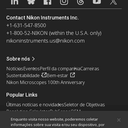
Contact Nikon Instruments Inc.
+1-631-547-8500
+1-800-52-NIKON (within the U.S.A. only)
nikoninstruments.us@nikon.com
Sobre nós
Notícias
Eventos
Perfil da companhia
Carreiras
Sustentabilidade
Bem-estar
Nikon Microscopes 100th Anniversary
Popular Links
Últimas notícias e novidades
Seletor de Objetivas
Resolution Calculator
PubScope
OEM
Nikon Small World
MicroscopyU
Enquanto visita nosso website, poderemos coletar
informações sobre sua visita e/ou seu dispositivo, por