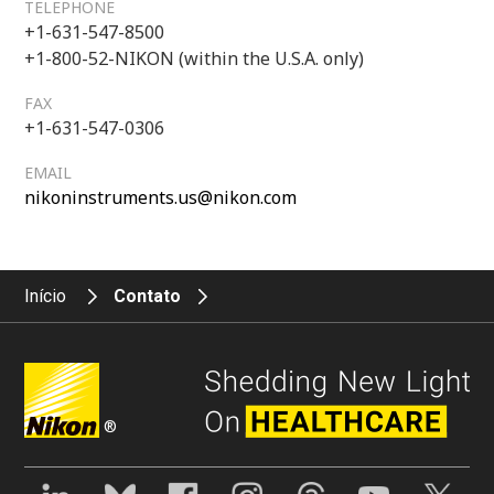
TELEPHONE
+1-631-547-8500
+1-800-52-NIKON (within the U.S.A. only)
FAX
+1-631-547-0306
EMAIL
nikoninstruments.us@nikon.com
Início
Contato
®