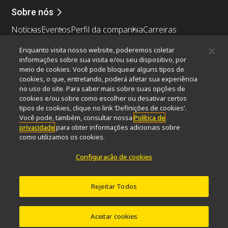
Sobre nós
Notícias
Eventos
Perfil da companhia
Carreiras
Sustentabilidade
Bem-estar
Enquanto visita nosso website, poderemos coletar
Nikon Microscopes 100th Anniversary
informações sobre sua visita e/ou seu dispositivo, por
meio de cookies. Você pode bloquear alguns tipos de
Popular Links
cookies, o que, entretando, poderá afetar sua experiência
no uso do site. Para saber mais sobre suas opções de
Últimas notícias e novidades
Seletor de Objetivas
cookies e/ou sobre como escolher ou desativar certos
Resolution Calculator
PubScope
OEM
tipos de cookies, clique no link ‘Definições de cookies’.
Nikon Small World
MicroscopyU
Você pode, também, consultar nossa
Política de
privacidade
para obter informações adicionais sobre
como utilizamos os cookies.
Outros produtos Nikon
Configuração de cookies
Produtos de imagem
Microscopia industriais e Metrologia
Sistemas de litografia semicondutores
Rejeitar Todos
Sistemas de litografia FPD
Aceitar cookies