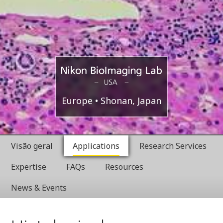
Boston,
Nikon
Europe
Shonan, Japan
USA
BioImaging
Visão geral
Applications
Research Services
Labratories
Expertise
FAQs
Resources
News & Events