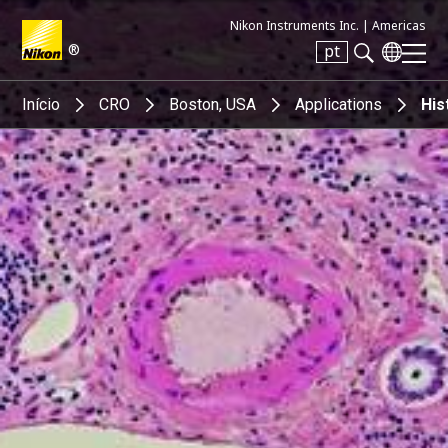
Nikon Instruments Inc. |
Americas
®
pt
Search keyword(s)
Início
CRO
Boston, USA
Applications
His