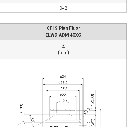
0–2
CFI S Plan Fluor
ELWD ADM 40XC
图
(mm)