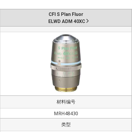
CFI S Plan Fluor
ELWD ADM 40XC
材料编号
MRH48430
类型