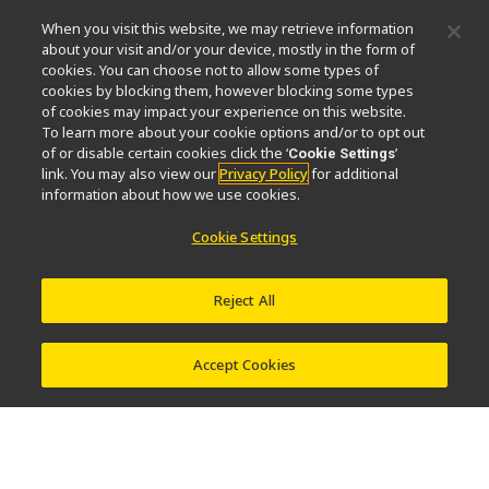
When you visit this website, we may retrieve information
微信
about your visit and/or your device, mostly in the form of
cookies. You can choose not to allow some types of
cookies by blocking them, however blocking some types
关于我们
of cookies may impact your experience on this website.
To learn more about your cookie options and/or to opt out
活动
可持续发展
Well-being
显微镜事业100周年
of or disable certain cookies click the ‘
’
Cookie Settings
link. You may also view our
Privacy Policy
for additional
相关网站
information about how we use cookies.
物镜选择器
PubScope
OEM
Nikon Small World
Cookie Settings
MicroscopyU
其他尼康产品
Reject All
映像产品
工业检测产品
半导体光刻系统
FPD光刻系统
Accept Cookies
联系方式
网站地图
隐私
Software Vulnerability Information (English)
使用条款