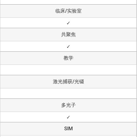
临床/实验室
✓
共聚焦
✓
教学
激光捕获/光镊
多光子
✓
SIM