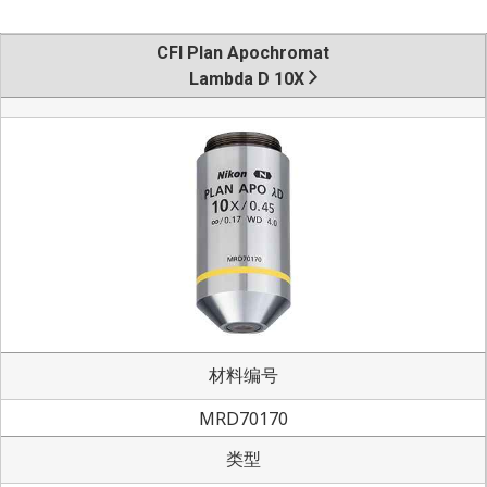
CFI Plan Apochromat
Lambda D 10X
材料编号
MRD70170
类型