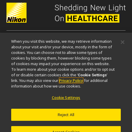
When you visit this website, we may retrieve information
微信
about your visit and/or your device, mostly in the form of
cookies. You can choose not to allow some types of
cookies by blocking them, however blocking some types
关于我们
of cookies may impact your experience on this website.
To learn more about your cookie options and/or to opt out
活动
可持续发展
Well-being
显微镜事业100周年
of or disable certain cookies click the ‘
’
Cookie Settings
link. You may also view our
Privacy Policy
for additional
相关网站
information about how we use cookies.
物镜选择器
PubScope
OEM
Nikon Small World
Cookie Settings
MicroscopyU
其他尼康产品
Reject All
映像产品
工业检测产品
半导体光刻系统
FPD光刻系统