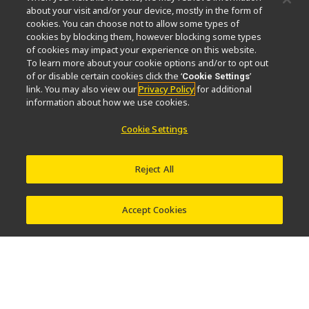
微信
about your visit and/or your device, mostly in the form of
cookies. You can choose not to allow some types of
cookies by blocking them, however blocking some types
关于我们
of cookies may impact your experience on this website.
To learn more about your cookie options and/or to opt out
活动
可持续发展
Well-being
显微镜事业100周年
of or disable certain cookies click the ‘
’
Cookie Settings
link. You may also view our
Privacy Policy
for additional
相关网站
information about how we use cookies.
物镜选择器
PubScope
OEM
Nikon Small World
Cookie Settings
MicroscopyU
其他尼康产品
Reject All
映像产品
工业检测产品
半导体光刻系统
FPD光刻系统
Accept Cookies
联系方式
网站地图
隐私
Software Vulnerability Information (English)
使用条款
© 2026 尼康精机（上海）有限公司