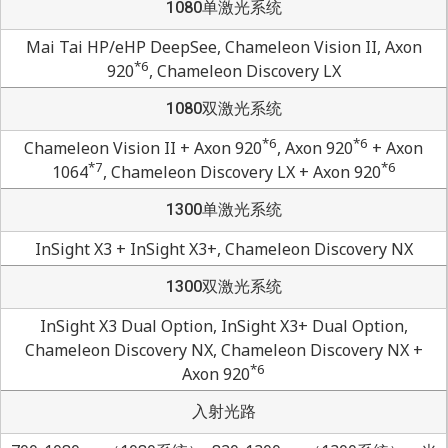
1080单激光系统
Mai Tai HP/eHP DeepSee, Chameleon Vision II, Axon
*6
920
, Chameleon Discovery LX
1080双激光系统
*6
*6
Chameleon Vision II + Axon 920
, Axon 920
+ Axon
*7
*6
1064
, Chameleon Discovery LX + Axon 920
1300单激光系统
InSight X3 + InSight X3+, Chameleon Discovery NX
1300双激光系统
InSight X3 Dual Option, InSight X3+ Dual Option,
Chameleon Discovery NX, Chameleon Discovery NX +
*6
Axon 920
入射光路