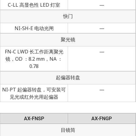
C-LL 高显色性 LED 灯室
—
快门
NI-SH-E 电动光闸
—
聚光镜
FN-C LWD 长工作距离聚光
—
镜，OD ：8.2 mm，NA ：
0.78
起偏器转盘
NI-PT 起偏器转盘，可安装可
—
见光或红外光用起偏器
AX-FNSP
AX-FNGP
目镜筒