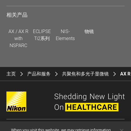
相关产品
AX / AX R
ECLIPSE
NIS-
物镜
with
Ti2系列
Elements
NSPARC
主页
产品和服务
共聚焦和多光子显微镜
AX R
When you visit this website, we may retrieve information