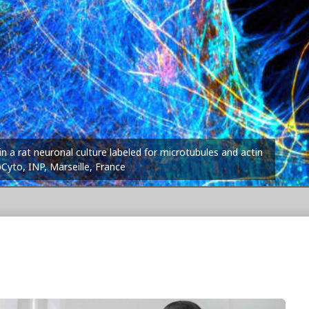
in a rat neuronal culture labeled for microtubules and actin
oCyto, INP, Marseille, France