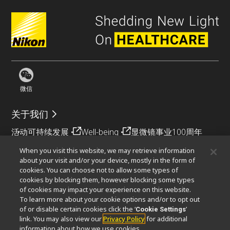
微信
关于我们
活动
可持续发展
Well-being
显微镜事业100周年
When you visit this website, we may retrieve information
相关网站
about your visit and/or your device, mostly in the form of
cookies. You can choose not to allow some types of
物镜选择器
PubScope
OEM
Nikon Small World
cookies by blocking them, however blocking some types
MicroscopyU
of cookies may impact your experience on this website.
To learn more about your cookie options and/or to opt out
其他尼康产品
of or disable certain cookies click the ‘
’
Cookie Settings
link. You may also view our
Privacy Policy
for additional
映像产品
工业检测产品
半导体光刻系统
information about how we use cookies.