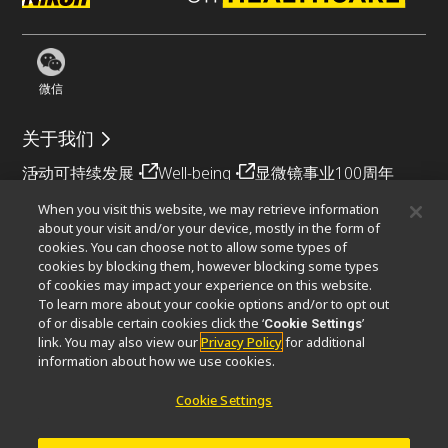
微信
关于我们
活动
可持续发展
Well-being
显微镜事业100周年
When you visit this website, we may retrieve information
相关网站
about your visit and/or your device, mostly in the form of
cookies. You can choose not to allow some types of
物镜选择器
PubScope
OEM
Nikon Small World
cookies by blocking them, however blocking some types
MicroscopyU
of cookies may impact your experience on this website.
To learn more about your cookie options and/or to opt out
其他尼康产品
of or disable certain cookies click the ‘
’
Cookie Settings
link. You may also view our
Privacy Policy
for additional
映像产品
工业检测产品
半导体光刻系统
information about how we use cookies.
FPD光刻系统
Cookie Settings