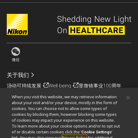
微信
关于我们
活动
可持续发展
Well-being
显微镜事业100周年
When you visit this website, we may retrieve information
相关网站
about your visit and/or your device, mostly in the form of
cookies. You can choose not to allow some types of
物镜选择器
PubScope
OEM
Nikon Small World
cookies by blocking them, however blocking some types
MicroscopyU
of cookies may impact your experience on this website.
To learn more about your cookie options and/or to opt out
其他尼康产品
of or disable certain cookies click the ‘
’
Cookie Settings
link. You may also view our
Privacy Policy
for additional