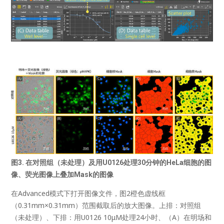
图3. 在对照组（未处理）及用U0126处理30分钟的HeLa细胞的图
像、荧光图像上叠加
Mask
的图像
在Advanced模式下打开图像文件，图2橙色虚线框
（0.31mm×0.31mm）范围截取后的放大图像。上排：对照组
（未处理）、下排：用U0126 10μM处理24小时、（A）在明场和