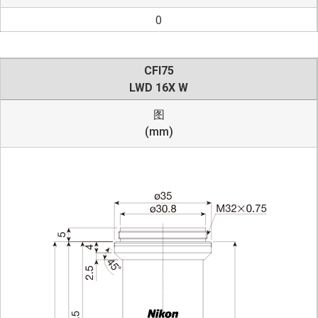
0
CFI75
LWD 16X W
图
(mm)