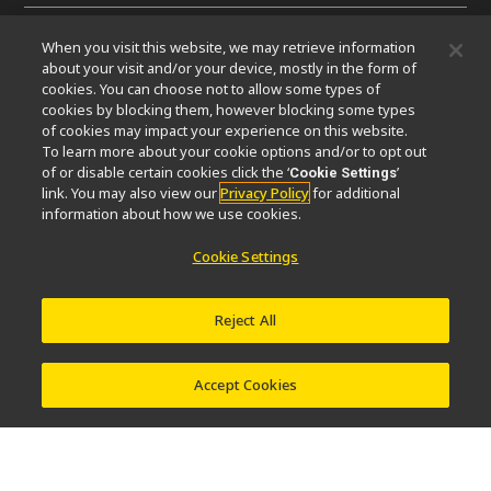
When you visit this website, we may retrieve information
微信
about your visit and/or your device, mostly in the form of
cookies. You can choose not to allow some types of
cookies by blocking them, however blocking some types
关于我们
of cookies may impact your experience on this website.
To learn more about your cookie options and/or to opt out
活动
可持续发展
Well-being
显微镜事业100周年
of or disable certain cookies click the ‘
’
Cookie Settings
link. You may also view our
Privacy Policy
for additional
相关网站
information about how we use cookies.
物镜选择器
PubScope
OEM
Nikon Small World
Cookie Settings
MicroscopyU
其他尼康产品
Reject All
映像产品
工业检测产品
半导体光刻系统
FPD光刻系统
Accept Cookies
联系方式
网站地图
隐私