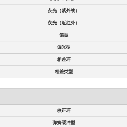
荧光（紫外线）
荧光（近红外）
偏振
偏光型
相差环
相差类型
校正环
弹簧缓冲型