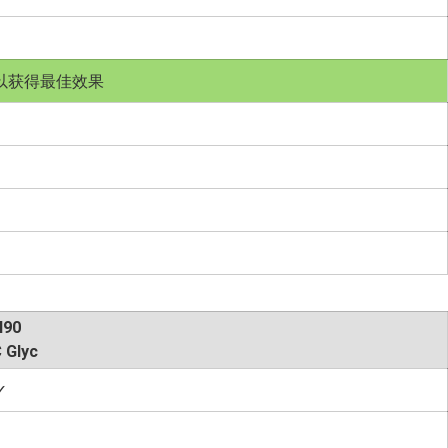
以获得最佳效果
I90
 Glyc
✓