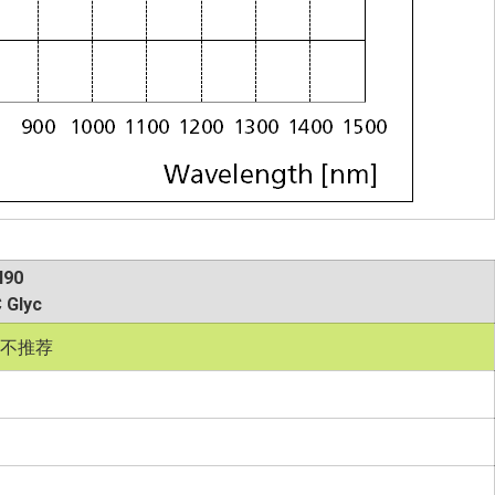
I90
 Glyc
不推荐