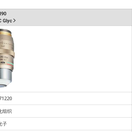
I90
 Glyc
1220
化组织
光子