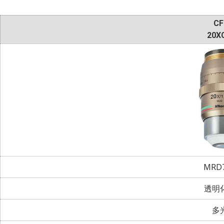
CF
20XC
MRD7
透明
多