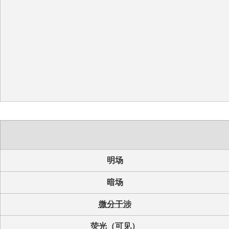
明场
暗场
微分干涉
荧光（可见）