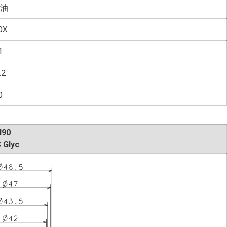
油
0X
1
.2
0
I90
 Glyc