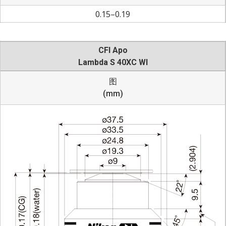
0.15–0.19
CFI Apo
Lambda S 40XC WI
图
(mm)