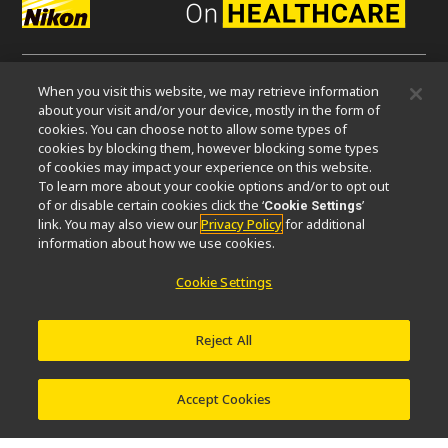
When you visit this website, we may retrieve information
微信
about your visit and/or your device, mostly in the form of
cookies. You can choose not to allow some types of
cookies by blocking them, however blocking some types
关于我们
of cookies may impact your experience on this website.
To learn more about your cookie options and/or to opt out
活动
可持续发展
Well-being
显微镜事业100周年
of or disable certain cookies click the ‘
’
Cookie Settings
link. You may also view our
Privacy Policy
for additional
相关网站
information about how we use cookies.
物镜选择器
PubScope
OEM
Nikon Small World
Cookie Settings
MicroscopyU
其他尼康产品
Reject All
映像产品
工业检测产品
半导体光刻系统
FPD光刻系统
Accept Cookies