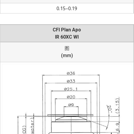
0.15–0.19
CFI Plan Apo
IR 60XC WI
图
(mm)