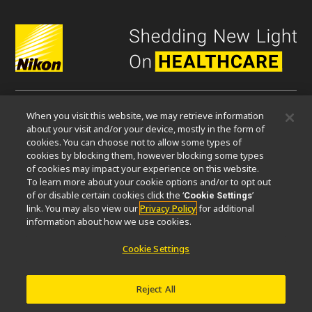
When you visit this website, we may retrieve information
微信
about your visit and/or your device, mostly in the form of
cookies. You can choose not to allow some types of
cookies by blocking them, however blocking some types
关于我们
of cookies may impact your experience on this website.
To learn more about your cookie options and/or to opt out
活动
可持续发展
Well-being
显微镜事业100周年
of or disable certain cookies click the ‘
’
Cookie Settings
link. You may also view our
Privacy Policy
for additional
相关网站
information about how we use cookies.
物镜选择器
PubScope
OEM
Nikon Small World
Cookie Settings
MicroscopyU
其他尼康产品
Reject All