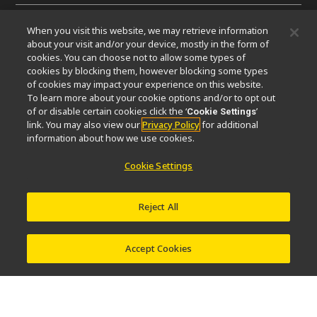
When you visit this website, we may retrieve information
微信
about your visit and/or your device, mostly in the form of
cookies. You can choose not to allow some types of
cookies by blocking them, however blocking some types
关于我们
of cookies may impact your experience on this website.
To learn more about your cookie options and/or to opt out
活动
可持续发展
Well-being
显微镜事业100周年
of or disable certain cookies click the ‘
’
Cookie Settings
link. You may also view our
Privacy Policy
for additional
相关网站
information about how we use cookies.
物镜选择器
PubScope
OEM
Nikon Small World
Cookie Settings
MicroscopyU
其他尼康产品
Reject All
映像产品
工业检测产品
半导体光刻系统
FPD光刻系统
Accept Cookies
联系方式
网站地图
隐私