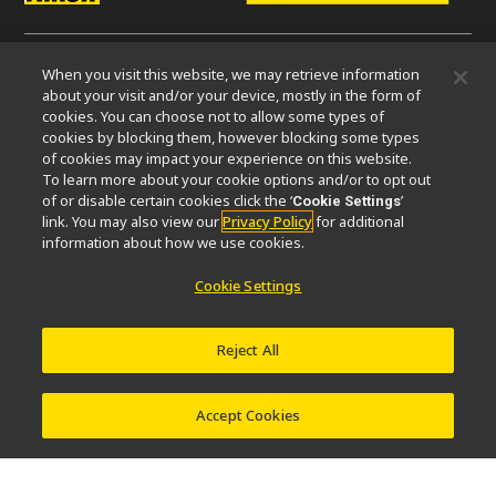
When you visit this website, we may retrieve information
微信
about your visit and/or your device, mostly in the form of
cookies. You can choose not to allow some types of
cookies by blocking them, however blocking some types
关于我们
of cookies may impact your experience on this website.
To learn more about your cookie options and/or to opt out
活动
可持续发展
Well-being
显微镜事业100周年
of or disable certain cookies click the ‘
’
Cookie Settings
link. You may also view our
Privacy Policy
for additional
相关网站
information about how we use cookies.
物镜选择器
PubScope
OEM
Nikon Small World
Cookie Settings
MicroscopyU
其他尼康产品
Reject All
映像产品
工业检测产品
半导体光刻系统
FPD光刻系统
Accept Cookies