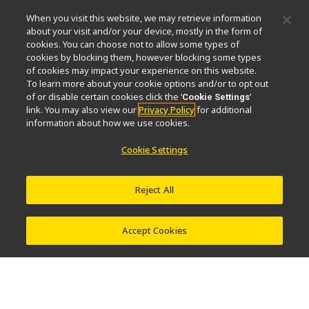
When you visit this website, we may retrieve information
微信
about your visit and/or your device, mostly in the form of
cookies. You can choose not to allow some types of
cookies by blocking them, however blocking some types
关于我们
of cookies may impact your experience on this website.
To learn more about your cookie options and/or to opt out
活动
可持续发展
Well-being
显微镜事业100周年
of or disable certain cookies click the ‘
’
Cookie Settings
link. You may also view our
Privacy Policy
for additional
相关网站
information about how we use cookies.
物镜选择器
PubScope
OEM
Nikon Small World
Cookie Settings
MicroscopyU
其他尼康产品
Reject All
映像产品
工业检测产品
半导体光刻系统
FPD光刻系统
Accept Cookies
联系方式
网站地图
隐私
Software Vulnerability Information (English)
使用条款