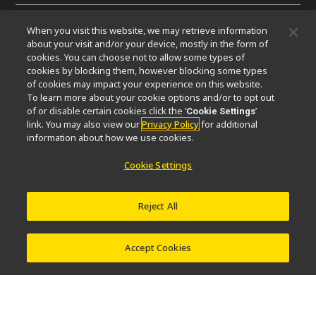
When you visit this website, we may retrieve information
微信
about your visit and/or your device, mostly in the form of
cookies. You can choose not to allow some types of
cookies by blocking them, however blocking some types
关于我们
of cookies may impact your experience on this website.
To learn more about your cookie options and/or to opt out
活动
可持续发展
Well-being
显微镜事业100周年
of or disable certain cookies click the ‘
’
Cookie Settings
link. You may also view our
Privacy Policy
for additional
相关网站
information about how we use cookies.
物镜选择器
PubScope
OEM
Nikon Small World
Cookie Settings
MicroscopyU
其他尼康产品
Reject All
映像产品
工业检测产品
半导体光刻系统
FPD光刻系统
Accept Cookies
联系方式
网站地图
隐私