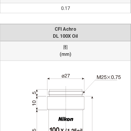
0.17
CFI Achro
DL 100X Oil
图
(mm)