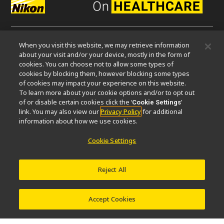
When you visit this website, we may retrieve information
微信
about your visit and/or your device, mostly in the form of
cookies. You can choose not to allow some types of
cookies by blocking them, however blocking some types
关于我们
of cookies may impact your experience on this website.
To learn more about your cookie options and/or to opt out
活动
可持续发展
Well-being
显微镜事业100周年
of or disable certain cookies click the ‘
’
Cookie Settings
link. You may also view our
Privacy Policy
for additional
相关网站
information about how we use cookies.
物镜选择器
PubScope
OEM
Nikon Small World
Cookie Settings
MicroscopyU
其他尼康产品
Reject All
映像产品
工业检测产品
半导体光刻系统
FPD光刻系统
Accept Cookies