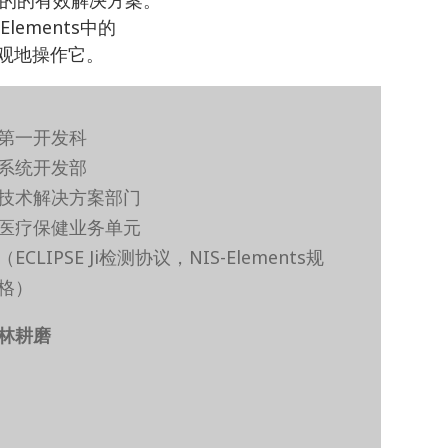
ements中的
直观地操作它。
第一开发科
系统开发部
技术解决方案部门
医疗保健业务单元
（ECLIPSE Ji检测协议，NIS-Elements规
格）
林耕磨