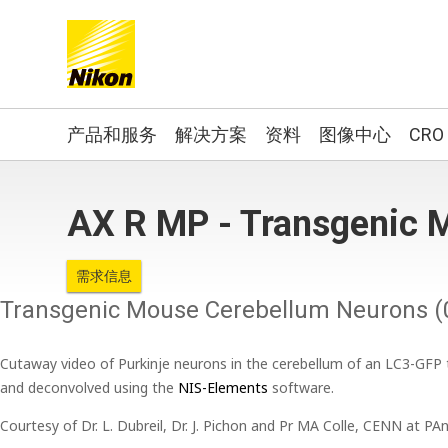
Search keyword(s)
产品和服务
解决方案
资料
图像中心
CRO
AX R MP - Transgenic 
需求信息
Transgenic Mouse Cerebellum Neurons (
Cutaway video of Purkinje neurons in the cerebellum of an LC3-GFP
and deconvolved using the
NIS-Elements
software.
Courtesy of Dr. L. Dubreil, Dr. J. Pichon and Pr MA Colle, CENN at