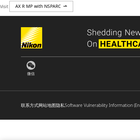
Visit
AX R MP with NSPARC
微信
联系方式
网站地图
隐私
Software Vulnerability Information (En