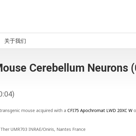
关于我们
Mouse Cerebellum Neurons (
0:04)
 transgenic mouse acquired with a
CFI75 Apochromat LWD 20XC W
o
 PAnTher UMR703 INRAE/Oniris, Nantes France