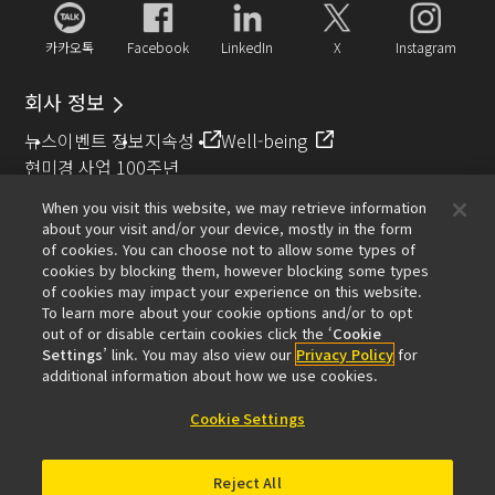
카카오톡
Facebook
LinkedIn
X
Instagram
회사 정보
뉴스
이벤트 정보
지속성
Well-being
현미경 사업 100주년
When you visit this website, we may retrieve information
추천 링크
about your visit and/or your device, mostly in the form
of cookies. You can choose not to allow some types of
대물렌즈 셀렉터
Resolution Calculator
PubScope
OEM
cookies by blocking them, however blocking some types
Nikon Small World
MicroscopyU
of cookies may impact your experience on this website.
To learn more about your cookie options and/or to opt
기타 니콘 제품
out of or disable certain cookies click the ‘
Cookie
Settings
’ link. You may also view our
Privacy Policy
for
카메라 및 쌍안경 관련 제품
산업용 계측 제품
additional information about how we use cookies.
반도체 노광 장치 (영문)
FPD 노광 장치 (영문)
Cookie Settings
Reject All