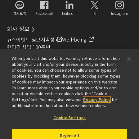
카카오톡
Facebook
LinkedIn
X
Instagram
회사 정보
뉴스
이벤트 정보
지속성
Well-being
현미경 사업 100주년
When you visit this website, we may retrieve information
추천 링크
about your visit and/or your device, mostly in the form
of cookies. You can choose not to allow some types of
대물렌즈 셀렉터
Resolution Calculator
PubScope
OEM
cookies by blocking them, however blocking some types
Nikon Small World
MicroscopyU
of cookies may impact your experience on this website.
To learn more about your cookie options and/or to opt
기타 니콘 제품
out of or disable certain cookies click the ‘
Cookie
Settings
’ link. You may also view our
Privacy Policy
for
카메라 및 쌍안경 관련 제품
산업용 계측 제품
additional information about how we use cookies.
반도체 노광 장치 (영문)
FPD 노광 장치 (영문)
Cookie Settings
Reject All