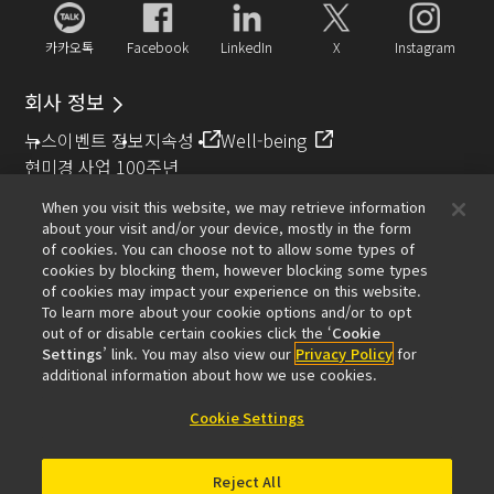
카카오톡
Facebook
LinkedIn
X
Instagram
회사 정보
뉴스
이벤트 정보
지속성
Well-being
현미경 사업 100주년
When you visit this website, we may retrieve information
추천 링크
about your visit and/or your device, mostly in the form
of cookies. You can choose not to allow some types of
대물렌즈 셀렉터
Resolution Calculator
PubScope
OEM
cookies by blocking them, however blocking some types
Nikon Small World
MicroscopyU
of cookies may impact your experience on this website.
To learn more about your cookie options and/or to opt
기타 니콘 제품
out of or disable certain cookies click the ‘
Cookie
Settings
’ link. You may also view our
Privacy Policy
for
카메라 및 쌍안경 관련 제품
산업용 계측 제품
additional information about how we use cookies.
반도체 노광 장치 (영문)
FPD 노광 장치 (영문)
Cookie Settings
Reject All