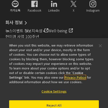
카카오톡
Facebook
LinkedIn
X
Instagram
회사 정보
뉴스
이벤트 정보
지속성
Well-being
현미경 사업 100주년
When you visit this website, we may retrieve information
추천 링크
about your visit and/or your device, mostly in the form
of cookies. You can choose not to allow some types of
대물렌즈 셀렉터
Resolution Calculator
PubScope
OEM
cookies by blocking them, however blocking some types
Nikon Small World
MicroscopyU
of cookies may impact your experience on this website.
To learn more about your cookie options and/or to opt
기타 니콘 제품
out of or disable certain cookies click the ‘
Cookie
Settings
’ link. You may also view our
Privacy Policy
for
카메라 및 쌍안경 관련 제품
산업용 계측 제품
additional information about how we use cookies.
반도체 노광 장치 (영문)
FPD 노광 장치 (영문)
Cookie Settings
Reject All