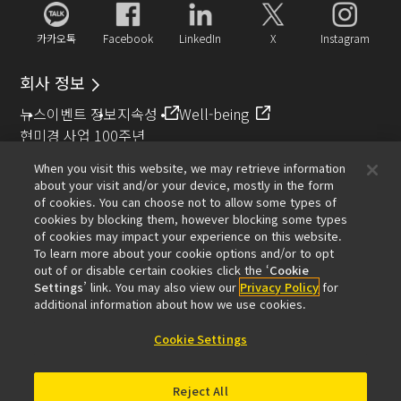
카카오톡
Facebook
LinkedIn
X
Instagram
회사 정보
뉴스
이벤트 정보
지속성
Well-being
현미경 사업 100주년
When you visit this website, we may retrieve information
추천 링크
about your visit and/or your device, mostly in the form
of cookies. You can choose not to allow some types of
대물렌즈 셀렉터
Resolution Calculator
PubScope
OEM
cookies by blocking them, however blocking some types
Nikon Small World
MicroscopyU
of cookies may impact your experience on this website.
To learn more about your cookie options and/or to opt
기타 니콘 제품
out of or disable certain cookies click the ‘
Cookie
Settings
’ link. You may also view our
Privacy Policy
for
카메라 및 쌍안경 관련 제품
산업용 계측 제품
additional information about how we use cookies.
반도체 노광 장치 (영문)
FPD 노광 장치 (영문)
Cookie Settings
Reject All