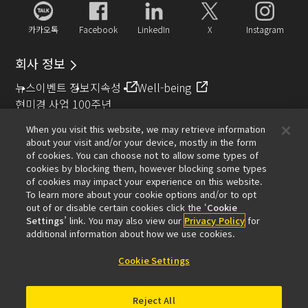
카카오톡
Facebook
LinkedIn
X
Instagram
회사 정보
뉴스
이벤트 정보
지속성
Well-being
현미경 사업 100주년
When you visit this website, we may retrieve information
추천 링크
about your visit and/or your device, mostly in the form
of cookies. You can choose not to allow some types of
대물렌즈 셀렉터
Resolution Calculator
PubScope
OEM
cookies by blocking them, however blocking some types
Nikon Small World
MicroscopyU
of cookies may impact your experience on this website.
To learn more about your cookie options and/or to opt
기타 니콘 제품
out of or disable certain cookies click the ‘
Cookie
Settings
’ link. You may also view our
Privacy Policy
for
카메라 및 쌍안경 관련 제품
산업용 계측 제품
additional information about how we use cookies.
반도체 노광 장치 (영문)
FPD 노광 장치 (영문)
Cookie Settings
Reject All