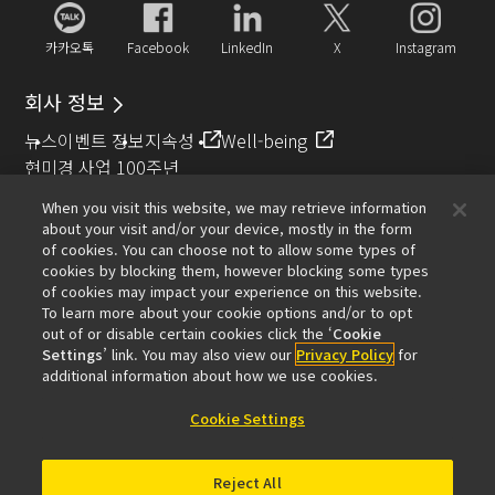
카카오톡
Facebook
LinkedIn
X
Instagram
회사 정보
뉴스
이벤트 정보
지속성
Well-being
현미경 사업 100주년
When you visit this website, we may retrieve information
추천 링크
about your visit and/or your device, mostly in the form
of cookies. You can choose not to allow some types of
대물렌즈 셀렉터
Resolution Calculator
PubScope
OEM
cookies by blocking them, however blocking some types
Nikon Small World
MicroscopyU
of cookies may impact your experience on this website.
To learn more about your cookie options and/or to opt
기타 니콘 제품
out of or disable certain cookies click the ‘
Cookie
Settings
’ link. You may also view our
Privacy Policy
for
카메라 및 쌍안경 관련 제품
산업용 계측 제품
additional information about how we use cookies.
반도체 노광 장치 (영문)
FPD 노광 장치 (영문)
Cookie Settings
Reject All