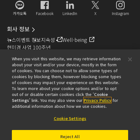
카카오톡
Facebook
LinkedIn
X
Instagram
회사 정보
뉴스
이벤트 정보
지속성
Well-being
현미경 사업 100주년
When you visit this website, we may retrieve information
추천 링크
about your visit and/or your device, mostly in the form
of cookies. You can choose not to allow some types of
대물렌즈 셀렉터
Resolution Calculator
PubScope
OEM
cookies by blocking them, however blocking some types
Nikon Small World
MicroscopyU
of cookies may impact your experience on this website.
To learn more about your cookie options and/or to opt
기타 니콘 제품
out of or disable certain cookies click the ‘
Cookie
Settings
’ link. You may also view our
Privacy Policy
for
카메라 및 쌍안경 관련 제품
산업용 계측 제품
additional information about how we use cookies.
반도체 노광 장치 (영문)
FPD 노광 장치 (영문)
Cookie Settings
Reject All