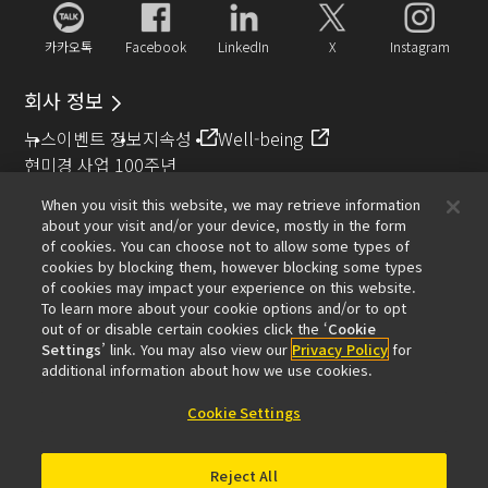
카카오톡
Facebook
LinkedIn
X
Instagram
회사 정보
뉴스
이벤트 정보
지속성
Well-being
현미경 사업 100주년
When you visit this website, we may retrieve information
추천 링크
about your visit and/or your device, mostly in the form
of cookies. You can choose not to allow some types of
대물렌즈 셀렉터
Resolution Calculator
PubScope
OEM
cookies by blocking them, however blocking some types
Nikon Small World
MicroscopyU
of cookies may impact your experience on this website.
To learn more about your cookie options and/or to opt
기타 니콘 제품
out of or disable certain cookies click the ‘
Cookie
Settings
’ link. You may also view our
Privacy Policy
for
카메라 및 쌍안경 관련 제품
산업용 계측 제품
additional information about how we use cookies.
반도체 노광 장치 (영문)
FPD 노광 장치 (영문)
Cookie Settings
Reject All