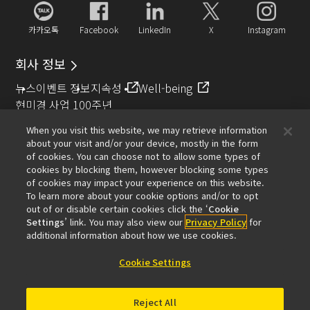
카카오톡
Facebook
LinkedIn
X
Instagram
회사 정보
뉴스
이벤트 정보
지속성
Well-being
현미경 사업 100주년
When you visit this website, we may retrieve information
추천 링크
about your visit and/or your device, mostly in the form
of cookies. You can choose not to allow some types of
대물렌즈 셀렉터
Resolution Calculator
PubScope
OEM
cookies by blocking them, however blocking some types
Nikon Small World
MicroscopyU
of cookies may impact your experience on this website.
To learn more about your cookie options and/or to opt
기타 니콘 제품
out of or disable certain cookies click the ‘
Cookie
Settings
’ link. You may also view our
Privacy Policy
for
카메라 및 쌍안경 관련 제품
산업용 계측 제품
additional information about how we use cookies.
반도체 노광 장치 (영문)
FPD 노광 장치 (영문)
Cookie Settings
Reject All